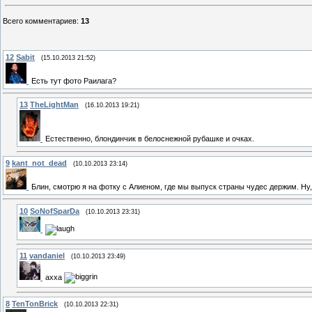
Всего комментариев
:
13
12
Sabit
(15.10.2013 21:52)
Есть тут фото Раилага?
13
TheLightMan
(16.10.2013 19:21)
Естественно, блондинчик в белоснежной рубашке и очках.
9
kant_not_dead
(10.10.2013 23:14)
Блин, смотрю я на фотку с Алиеном, где мы выпуск страны чудес держим. 
10
SoNofSparDa
(10.10.2013 23:31)
11
vandaniel
(10.10.2013 23:49)
ахха
8
TenTonBrick
(10.10.2013 22:31)