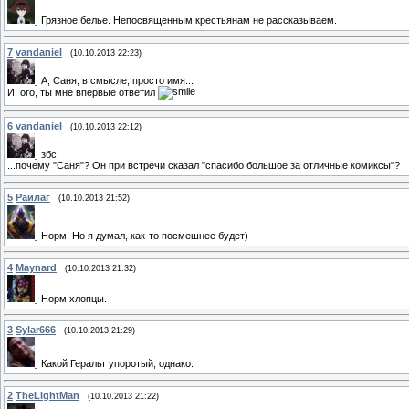
Грязное белье. Непосвященным крестьянам не рассказываем.
7
vandaniel
(10.10.2013 22:23)
А, Саня, в смысле, просто имя...
И, ого, ты мне впервые ответил
6
vandaniel
(10.10.2013 22:12)
збс
...почему "Саня"? Он при встречи сказал "спасибо большое за отличные комиксы"?
5
Раилаг
(10.10.2013 21:52)
Норм. Но я думал, как-то посмешнее будет)
4
Maynard
(10.10.2013 21:32)
Норм хлопцы.
3
Sylar666
(10.10.2013 21:29)
Какой Геральт упоротый, однако.
2
TheLightMan
(10.10.2013 21:22)