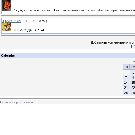
Ах да, вот еще вспомнил. Кант из-за моей клетчатой рубашки окрестил мен
1
Dark-maN
(10.10.2013 00:50)
КРЕМСОДА IS REAL.
Добавлять комментарии могу
[
Р
Calendar
Пн
Вт
1
7
8
14
15
21
22
28
29
Полная версия сайта