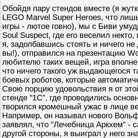
Обойдя пару стендов вместе (я жут
LEGO Marvel Super Heroes, что лишь
игры - лютое говно), мы с Биви уму
Soul Suspect, где его веселил некто
я, задолбавшись стоять и ничего не
вы!), отправился на презентацию Wol
любителю таких вещей, игра вполне
что ничего такого уж выдающегося т
боевых роботов, которые автоматиче
Свою порцию удовольствия я от этой
стенде "1С”, где проводились осно
творился кромешный ужас в лице ве
Например, он называл нового Вольфа
заявлял, что "Лечебница Аркхем” -
другой стороны, я выиграл у него зн