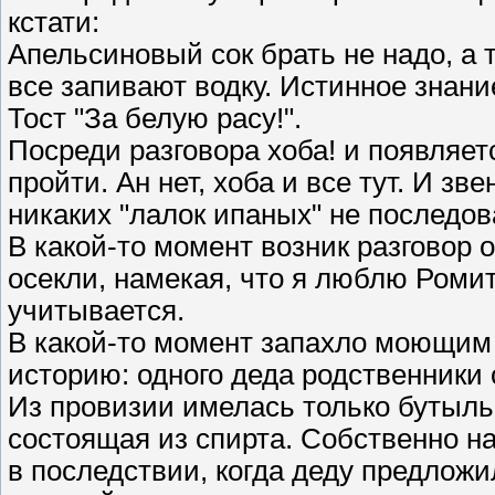
кстати:
Апельсиновый сок брать не надо, а 
все запивают водку. Истинное знани
Тост "За белую расу!".
Посреди разговора хоба! и появляетс
пройти. Ан нет, хоба и все тут. И з
никаких "лалок ипаных" не последо
В какой-то момент возник разговор 
осекли, намекая, что я люблю Ромит
учитывается.
В какой-то момент запахло моющим
историю: одного деда родственники 
Из провизии имелась только бутыл
состоящая из спирта. Собственно на
в последствии, когда деду предложи