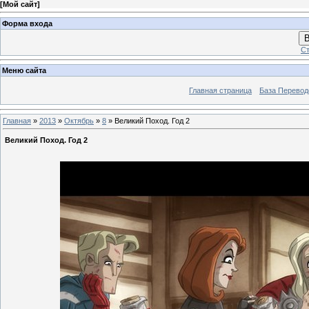
[
Мой сайт
]
Форма входа
В
Ст
Меню сайта
Главная страница
База Перевод
Главная
»
2013
»
Октябрь
»
8
» Великий Поход. Год 2
Великий Поход. Год 2