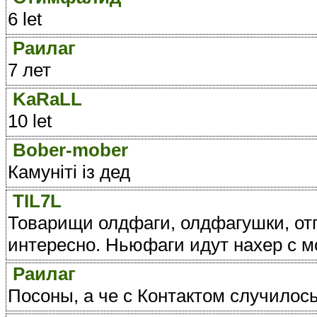
6 let
Раилаг
7 лет
KaRaLL
10 let
Bober-mober
Камуніті із дед
TIL7L
Товарищи олдфаги, олдфагушки, отп
интересно. Ньюфаги идут нахер с м
Раилаг
Посоны, а че с Контактом случилось