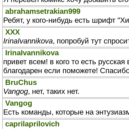
abrahamsetrakian999
Ребят, у кого-нибудь есть шрифт "Х
ХХХ
IrinaIvannikova
, попробуй тут спросить
IrinaIvannikova
привет всем! в кого то есть русская
благодарен если поможете! Спасиб
BruChus
Vangog
, нет, таких нет.
Vangog
Есть команды, которые на энтузиаз
caprilaprilovich