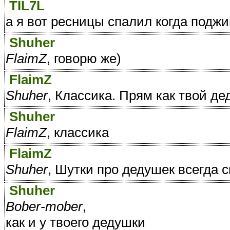
TIL7L
а я вот ресницы спалил когда поджиг
Shuher
FlaimZ
, говорю же)
FlaimZ
Shuher
, Классика. Прям как твой де
Shuher
FlaimZ
, классика
FlaimZ
Shuher
, Шутки про дедушек всегда
Shuher
Bober-mober
,
как и у твоего дедушки