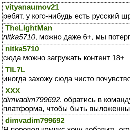
vityanaumov21
ребят, у кого-нибудь есть русский ш
TheLightMan
nitka5710
, можно даже 6+, мы потер
nitka5710
сюда можно загружать контент 18+
TIL7L
иногда захожу сюда чисто почувств
ХХХ
dimvadim799692
, обратись в команд
платформа, чтобы быть выложенны
dimvadim799692
Я перевел комикс хочу добавить его