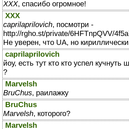
ХХХ
, спасибо огромное!
ХХХ
caprilaprilovich
, посмотри -
http://rgho.st/private/6HFTnpQVV/4
Не уверен, что UA, но кириллически
caprilaprilovich
йоу, есть тут кто кто успел кучнут
?
Marvelsh
BruChus
, раилажку
BruChus
Marvelsh
, которого?
Marvelsh