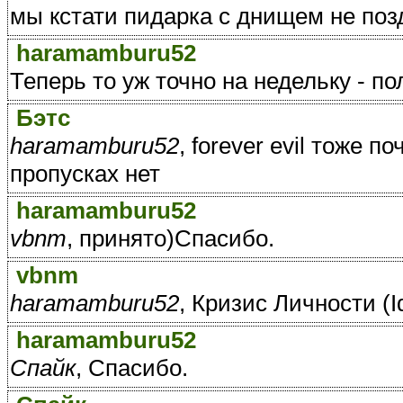
мы кстати пидарка с днищем не по
haramamburu52
Теперь то уж точно на недельку - по
Бэтс
haramamburu52
, forever evil тоже 
пропусках нет
haramamburu52
vbnm
, принято)Спасибо.
vbnm
haramamburu52
, Кризис Личности (Id
haramamburu52
Спайк
, Спасибо.