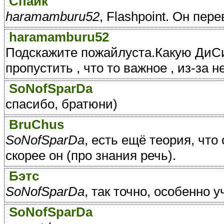
Спайк
haramamburu52
, Flashpoint. Он пе
haramamburu52
Подскажите пожайлуста.Какую ДиСи
пропустить , что то важное , из-за
SoNofSparDa
спасибо, братюни)
BruChus
SoNofSparDa
, есть ещё теория, что
скорее он (про знания речь).
Бэтс
SoNofSparDa
, так точно, особенно
SoNofSparDa